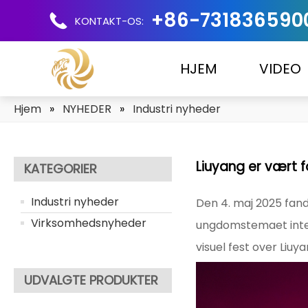
+86-731836590
KONTAKT-OS:
HJEM
VIDEO
Hjem
»
NYHEDER
»
Industri nyheder
Liuyang er vært 
KATEGORIER
Industri nyheder
Den 4. maj 2025 fan
Virksomhedsnyheder
ungdomstemaet integ
visuel fest over Liuy
UDVALGTE PRODUKTER