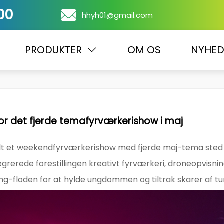
00
hhyh01@gmail.com
PRODUKTER
OM OS
NYHED
for det fjerde temafyrværkerishow i maj
dt et weekendfyrværkerishow med fjerde maj-tema sted i
rerede forestillingen kreativt fyrværkeri, droneopvisni
ang-floden for at hylde ungdommen og tiltrak skarer af tur