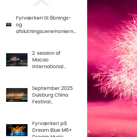
Fyrværkeri til åbnings-
og
afslutningsceremonierne
for Chengdu World
Games
2. session af
Macao
International
Fireworks Display
Contest 2025
(september)
September 2025
Duisburg China
Festival
Fyrværkeri Show i
Tyskland
Fyrværkeri på
Dream Blue M6+
Dream Music