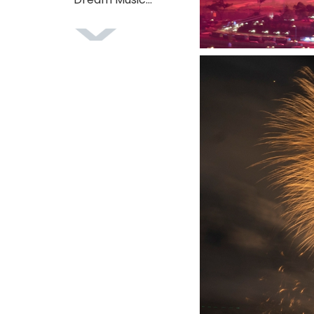
Festival (Xiantao
Station) i oktober
2025
Fyrværkerishow
ved
åbningsceremonien
i Yunnan Super
League i 2025
Kinas nye
nationale
standard for
fyrværkeri: Fuld
vejledning til GB
10631-2025