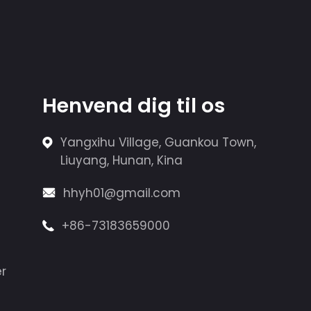
Henvend dig til os
Yangxihu Village, Guankou Town,
Liuyang, Hunan, Kina
hhyh01@gmail.com
+86-73183659000
r