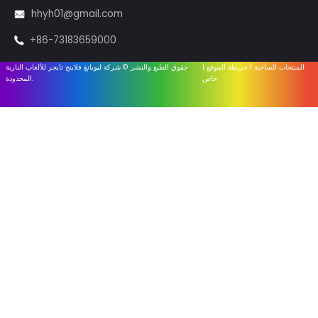
نظام إطلاق النار
المعدات
الملحقات
روابط مفيدة
الصفحة الرئيسية
معلومات عنا
أخبار الصناعة
أخبار الشركة
اتصل بنا
قرية Yangxihu، مدينة Guankou،
ليويانغ، هونان، الصين