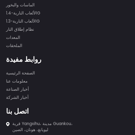
لدينا فريق عرض محترف يضم أكثر من 80
شخصًا، شارك الكثير منهم في عروض الألعاب
النارية الدولية من الدرجة الأولى، مثل العرض
في دورة الألعاب الأولمبية في بكين التاسعة
والعشرين، والذكرى الستين لتأسيس جمهورية
الصين الشعبية، ومسابقة الألعاب النارية في
مونتريال وكندا، وما إلى ذلك.
المنتجات
الألعاب النارية الكعك
الماسات والبخور
الألعاب النارية-1.4G
الألعاب النارية-1.3G