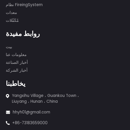
منتجات
الكعك الألعاب النارية
البراعم والبخور
الألعاب النارية - 1.4g
الألعاب النارية - 1.3 جم
نظام FireingSystem
معدات
مُكَمِّلات
روابط مفيدة
بيت