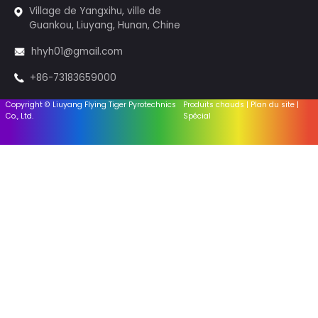
Liens utiles
Maison
À propos de nous
Actualités de
l'industrie
Nouvelles de
l'entreprise
S'adresser à nous
Village de Yangxihu, ville de
Guankou, Liuyang, Hunan, Chine
hhyh01@gmail.com