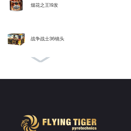
烟花之王19发
战争战士36镜头
盆花
飞鸿