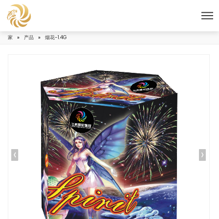
家
»
产品
»
烟花-1.4G