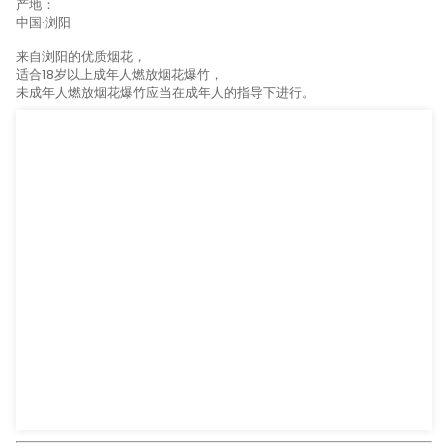
产品详情
产品标签
规格（长*宽*高）：
120毫米*110毫米*120毫米
毛重：
15公斤
包装：
30/1
产地：
中国·浏阳
来自浏阳的优质烟花，
适合18岁以上成年人燃放烟花爆竹，
未成年人燃放烟花爆竹应当在成年人的指导下进行。