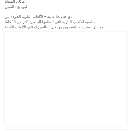
علامات المنتج
تفاصيل المنتج
المواصفات (L*W*H):
120 مم * 110 مم * 120 مم
غيغاواط:
15 كجم
التعبئة:
30/1
مكان المنشأ:
ليويانغ ، الصين
عالية - الألعاب النارية الجودة من Liuyang ،
مناسبة للألعاب النارية التي انطلقها البالغين أكثر من 18 عامًا ،
النارية.