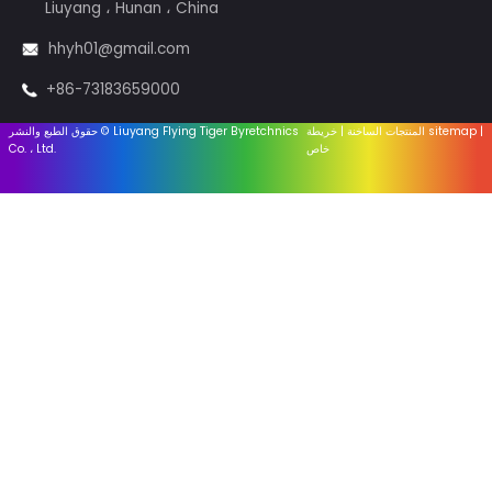
الكعك الألعاب النارية
البراعم والبخور
الألعاب النارية - 1.4g
الألعاب النارية - 1.3 جم
نظام FireingSystem
معدات
مُكَمِّلات
روابط مفيدة
بيت
معلومات عنا
أخبار الصناعة
أخبار الشركة