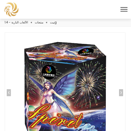
الألعاب النارية - 1.4g
بيت
»
منتجات
»