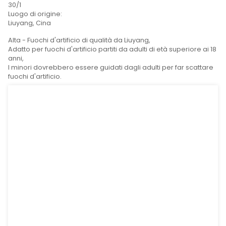
Dettaglio del prodotto
Tag del prodott
Spec (l*w*h):
120 mm*110 mm*120 mm
GW:
15 kg
Imballaggio:
30/1
Luogo di origine:
Liuyang, Cina
Alta - Fuochi d'artificio di qualità da Liuyang,
Adatto per fuochi d'artificio partiti da adulti di età sup
anni,
I minori dovrebbero essere guidati dagli adulti per f
fuochi d'artificio.