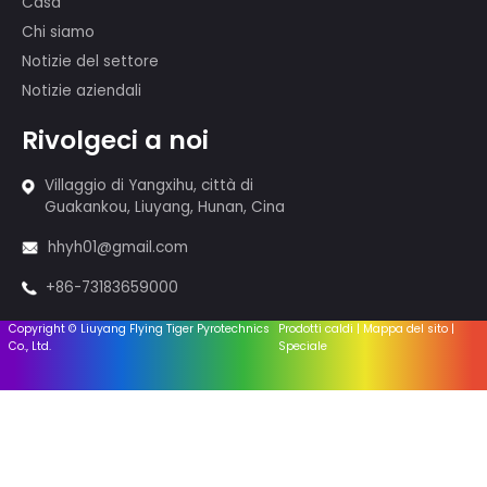
il 60 ° anniversario della PRC, la
competizione di fuochi d'artificio in
Canada e così via.
Prodotti
Cakes Fireworks
Sparklers & Incenso
Fuochi d'artificio - 1.4g
Fuochi d'artificio - 1.3g
Sistema di fuoco
Attrezzatura
Accessori
Collegamenti