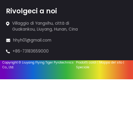
14 Totale
1
2
Prec
Prossimo
Abbiamo un team di esposizioni
professionisti di oltre 80 persone,