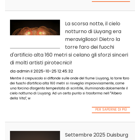
La sera del 9 novembre 2025, i XV Giochi nazionali, ospitati
congiuntamente da Guangdong, Hong Kong e Macao, si sono a
Centro sportivo olimpico di Guangzhou.
PER SAPER
La scorsa notte, il c
notturno di Liuyang
meraviglioso! Dietr
torre faro dei fuoch
d'artificio alta 160 metri si celano gli sforzi
di molti artisti pirotecnici!
da admin il 2025-10-25 12:45:32
Mentre il crepuscolo si diffonde sulle onde del fiume Liuyang, la
dei fuochi d'artificio alta 160 metri si risveglia improvvisamen