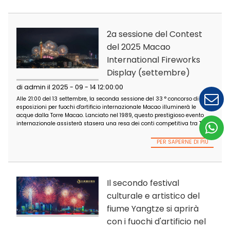
PER SAPER
Settembre 2025 A
Jiuxi River Lantern
Fireworks Show
di admin il 2025 - 09 - 
12:00:00
Il 5 settembre 2025, lo spettacolo di fuochi d'artificio del Festiv
Lanterna del fiume Anshun Jiuxi fu grandioso.
PER SAPER
2a sessione del Co