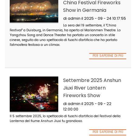
una forcina d'argento tempestata di scintille, illuminando dol
cielo notturno di Liuyang. Ad un certo punto si trasforma nell '
della Vita", w
PER SAPER
Settembre 2025 Du
China Festival Fire
Show in Germania
di admin il 2025 - 09 - 2
La sera del 19 settembre, il "
Festival" a Duisburg, in Germania, ha aperto al Marianmen The
Yangzhou Song and Dance Theater ha portato un concerto in s
cinese, seguito da uno spettacolo di fuochi d'artificio che ha p
l'atmosfera festosa a un climax.