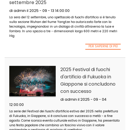
del 2025 Macao
International Firew
Display (settembr
di admin il 2025 - 09 - 14 12:00:00
Alle 21:00 del 13 settembre, la seconda sessione del 33 ° conco
esposizioni per fuochi d'artificio internazionale Macao illumine
acque dalla Torre Macao. Lanciato nel 1989, questo prestigios
internazionale assisterà stasera una resa dei conti competitiv
PER SAPER
Il secondo festival
culturale e artistic
fiume Yangtze si ap
con i fuochi d'artifi