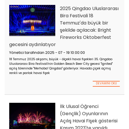
Chengdu Dünya
Oyunlarının açılış v
kapanış törenleri iç
havai fişek gösteris
Yönetici tarafından 202
18 00:00:00
7 Ağustos 2025'te, Çin anakarasında ilk kez evlenen Dünya Oy
Chengdu'da ilk kez başladı. Oyunların bu baskısı için, açılış v
törenleri için havai fişek gösterileri tamamen tasarlandı ve y
DEVA
Feihu havai fişekleri