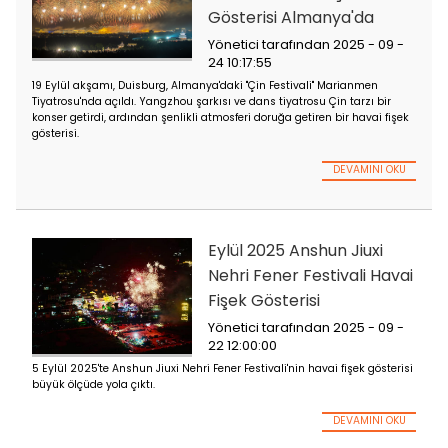
saç tokası gibi aniden uyanıyor ve Liuyang'ın gece gökyüzün
aydınlatıyor. Bir anda "Hayat Ağacı"na dönüşür.
DEVA
Eylül 2025 Duisburg
Festivali Havai Fişe
Gösterisi Almanya'
Yönetici tarafından 202
24 10:17:55
19 Eylül akşamı, Duisburg, Almanya'daki "Çin Festivali" Maria
Tiyatrosu'nda açıldı. Yangzhou şarkısı ve dans tiyatrosu Çin ta
konser getirdi, ardından şenlikli atmosferi doruğa getiren bir h
gösterisi.
DEVA