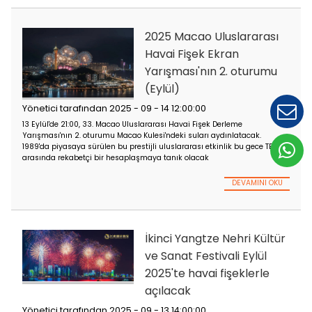
Eylül 2025 Anshun J
Nehri Fener Festiva
Fişek Gösterisi
Yönetici tarafından 202
22 12:00:00
5 Eylül 2025'te Anshun Jiuxi Nehri Fener Festivali'nin havai fişe
büyük ölçüde yola çıktı.
DEVA
2025 Macao Uluslar
Havai Fişek Ekran