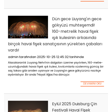
Guangdong, Hong Kong ve Macao'nun ortak ev sahipliğinde 
15. Ulusal Oyunlar, 9 Kasım 2025 akşamı Guangzhou Olimpik
Merkezi'nde başladı.
DEVA
Dün gece Liuyang'ı
gökyüzü muhteşem
160-metrelik havai 
ışık kulesinin arkas
birçok havai fişek sanatçısının yürekten ç
vardı!
admin tarafından 2025-10-25 12:45:32 tarihinde
Alacakaranlık Liuyang Nehri'nin dalgaları üzerine yayılırken, 
uzunluğundaki havai fişek ışık kulesi, kıvılcımlarla süslenmi