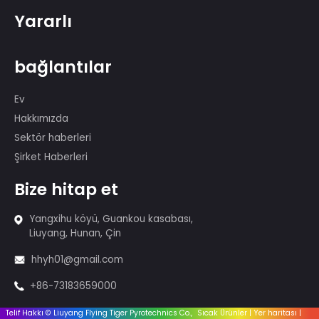
Kek havai fişek
Kumarcılar ve Tütsü
Havai Fişek - 1.4G
Havai fişek - 1.3g
İtfaiyeci
Teçhizat
Aksesuarlar
Yararlı
bağlantılar
Ev
Hakkımızda