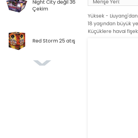
Menşe Yeri:
Night City değil 36
Çekim
Yüksek - Liuyang'dan k
18 yaşından büyük yet
Küçüklere havai fişekl
Red Storm 25 atış
Savaş Fighter 36
Shots
Enerji Fırtınası 192
Çekimler