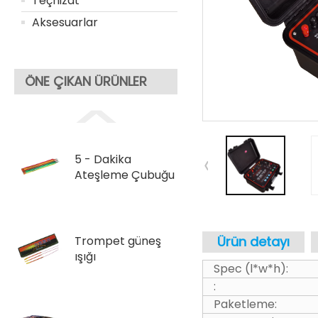
Teçhizat
Aksesuarlar
ÖNE ÇIKAN ÜRÜNLER
5 - Dakika
Ateşleme Çubuğu
Trompet güneş
Ürün detayı
ışığı
Spec (l*w*h):
:
Paketleme: