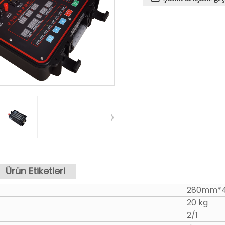
Ürün Etiketleri
280mm*
20 kg
2/1