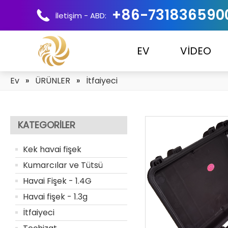
+86-731836590
İletişim - ABD:
EV
VİDEO
Ev
»
ÜRÜNLER
»
İtfaiyeci
KATEGORILER
Kek havai fişek
Kumarcılar ve Tütsü
Havai Fişek - 1.4G
Havai fişek - 1.3g
İtfaiyeci