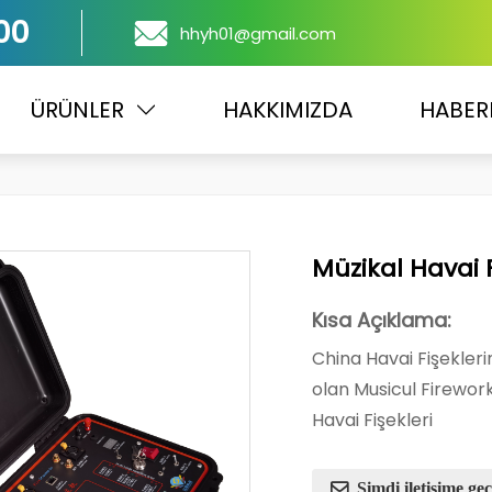
00
hhyh01@gmail.com
ÜRÜNLER
HAKKIMIZDA
HABER
Müzikal Havai 
Kısa Açıklama:
China Havai Fişekler
olan Musicul Firewor
Havai Fişekleri
Şimdi iletişime geç