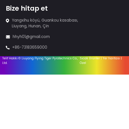
Kek havai fişek
Kumarcılar ve Tütsü
Havai Fişek - 1.4G
Havai fişek - 1.3g
İtfaiyeci
Teçhizat
Aksesuarlar
Yararlı
bağlantılar
Ev