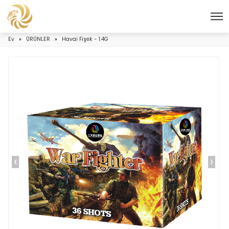
Ev
»
ÜRÜNLER
»
Havai Fişek - 1.4G