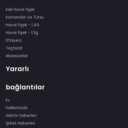
29. Pekin Olimpiyat Oyunlarındaki
gösteri, PRC'nin 60. yıldönümü,
Montreal, Kanada Fireworks Yarışması
vb.
Ürünler