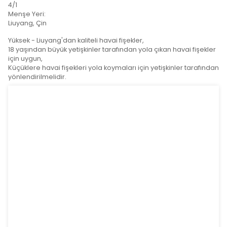
Ürün detayı
Ürün Etiketleri
Spec (l*w*h):
280mm*280mm*178mm
:
17 kg
Paketleme:
4/1
Menşe Yeri:
Liuyang, Çin
Yüksek - Liuyang'dan kaliteli havai fişekler,
18 yaşından büyük yetişkinler tarafından yola çıkan hav
için uygun,
Küçüklere havai fişekleri yola koymaları için yetişkinl
yönlendirilmelidir.