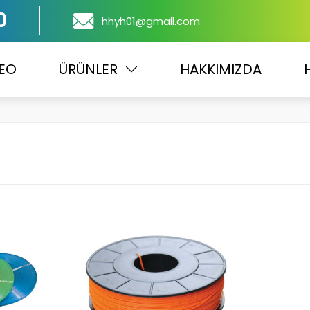
0
hhyh01@gmail.com
EO
ÜRÜNLER
HAKKIMIZDA