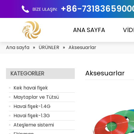
+86-7318365900
BİZE ULAŞIN:
ANA SAYFA
VİD
Ana sayfa
»
ÜRÜNLER
»
Aksesuarlar
Aksesuarlar
KATEGORILER
Kek havai fişek
Maytaplar ve Tütsü
Havai fişek-1.4G
Havai fişek-1.3G
Ateşleme sistemi