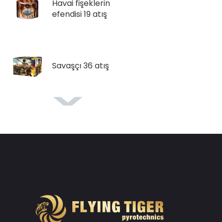
Havai fişeklerin
efendisi 19 atış
Savaşçı 36 atış
Saksı çiçekleri
Fenom