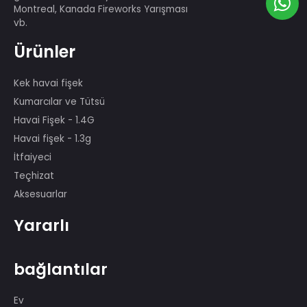
29. Pekin Olimpiyat Oyunlarındaki
gösteri, PRC'nin 60. yıldönümü,
Montreal, Kanada Fireworks Yarışması
vb.
Ürünler
Kek havai fişek
Kumarcılar ve Tütsü
Havai Fişek - 1.4G
Havai fişek - 1.3g
İtfaiyeci
Teçhizat