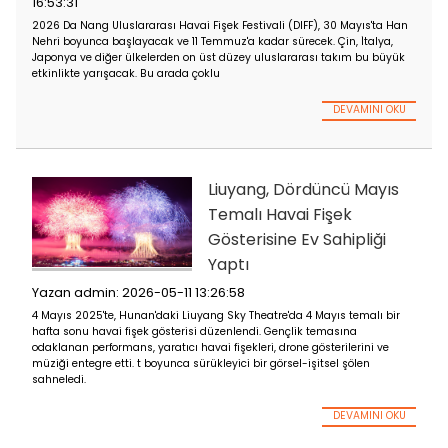
Temmuz tarihleri arasında Han Nehri boyunca düzenleniyor.
DEVA
Uluslararası Havai 
Gösterisi Şangay
Jinshan'da Sona Er
Yazan admin: 2026-05
11:19:13
2026 Jinshan City Beach Ulu
Müzikli Havai Fişek Gösterisi
Mayıs'ta başarıyla sona erdi.
İspanya ve Brezilya'dan havai fişek ekipleri muhteşem perfo
sergiledi. Liuyang İspanya'ya karşı yarışırken, Pingxiang Brezil
karşılaştı.