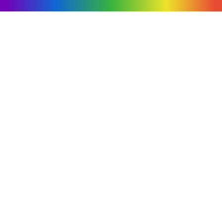
29. Pekin Olimpiyat Oyunlarındaki
gösteri, PRC'nin 60. yıldönümü,
Montreal, Kanada Fireworks Yarışması
vb.
Ürünler
Kek havai fişek