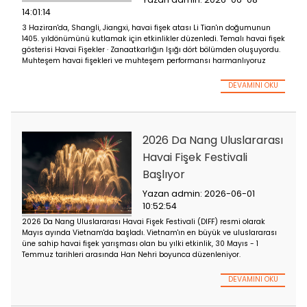
Japonya ve İtalya
Çatışması
Yazan admin: 2026-06-
14:10:09
13 Haziran akşamı, Da Nang Uluslararası Havai Fişek Festivali'
2026) üçüncü yarışma gecesi, "Kültür" teması altında Han Neh
boyunca gerçekleşti. "Da Nang – Birleşik Ufuklar" temalı DIFF 2
Mayıs'tan 11 Temmuz'a kadar sürecek
DEVA
Shangli'de İbadet T
ve Havai Fişek Göst
Düzenlendi
Yazan admin: 2026-06