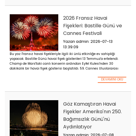
Edogawa nehir kıyısında (Toritsu Shinozaki Parkı yakınında) 
ve yaklaşık 14.000 havai fişek Tokyo'nun yaz gecesi gökyüzün
aydınlattı. Bu yıl ilk kez arife kutlandı
DEVA
2026 Fransız Havai
Fişekleri: Bastille 
Cannes Festivali
Yazan admin: 2026-07-
13:39:09
Bu yaz Fransız havai fişekleriyle ilgili iki ünlü etkinliğe ev sahi
yapacak. Bastille Günü havai fişek gösterileri 13 Temmuz'a ert
Champ de Mars'taki canlı konserin ardından Eyfel Kulesi'nden
dakikalık bir havai fişek gösterisi başlatıldı. 59. Cannes Ulusl
DEVA