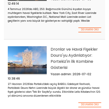
Göz Kamaştıran Ha
Fişekler Amerika'nı
Bağımsızlık Günü'n
Aydınlatıyor
Yazan admin: 2026-07
12:49:14
4 Temmuz 2026'da ABD, 250. Bağımsızlık Günü'nü kıyıdan kıy
muhteşem havai fişeklerle kutladı. New York City, East River 
aydınlanırken, Washington D.C., National Mall üzerinde askeri
geçitlerin yanı sıra büyük bir gösteriye ev sahipliği yaptı. Wes
DEVA