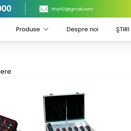
000
hhyh01@gmail.com
Produse
Despre noi
ŞTIRI
gere