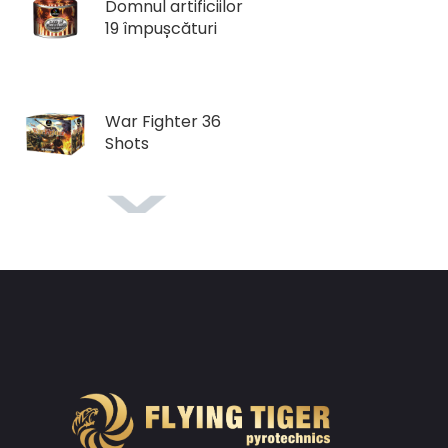
Domnul artificiilor
19 împușcături
War Fighter 36
Shots
Flori în ghiveci
Fenom