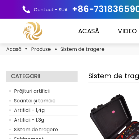
+86-73183659
Contact - SUA:
ACASĂ
VIDEO
Acasă
»
Produse
»
Sistem de tragere
Sistem de tra
CATEGORII
Prăjituri artificii
Scântei și tămâie
Artificii - 1,4g
Artificii - 1,3g
Sistem de tragere