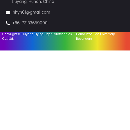
Links
Heim
Über uns
Branchennachrichten
Firmennachrichten
Uns ansprechen
Yangxihu Dorf, Stadt Guankou,
Liuyang, Hunan, China
hhyh01@gmail.com
+86-73183659000