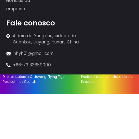
Fogos de artifício de bolos
Espumantes e Incenso
Fogos de artifício-1.4G
Fogos de artifício-1.3G
Sistema de disparo
Equipamento
Acessórios
Links úteis
Página inicial
Sobre nós
Notícias da indústria