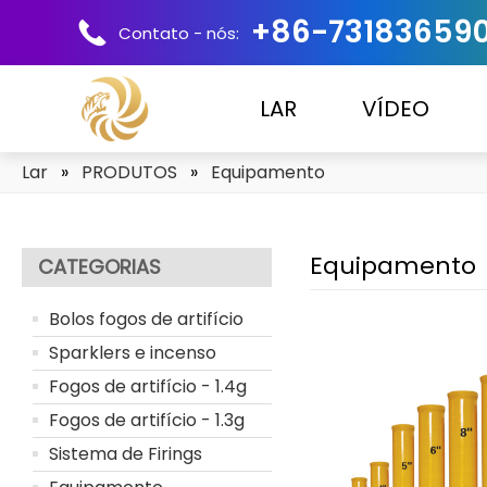
+86-73183659
Contato - nós:
LAR
VÍDEO
Lar
»
PRODUTOS
»
Equipamento
Equipamento
CATEGORIAS
Bolos fogos de artifício
Sparklers e incenso
Fogos de artifício - 1.4g
Fogos de artifício - 1.3g
Sistema de Firings