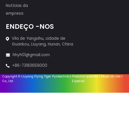
aniversário da PRC, a competição de
fogos de artifício de Montreal,
Canadá e assim por diante.
Produtos
Bolos fogos de artifício
Sparklers e incenso
Fogos de artifício - 1.4g
Fogos de artifício - 1.3g
Sistema de Firings
Equipamento
Acessórios
Links úteis