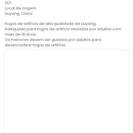
Detalhes do produto
Tags de produto
Spec (L*W*H):
495mm*465mm*178mm
GW:
13 kg
Embalagem:
10/1
Local de origem:
Liuyang, China
Fogos de artifício de alta qualidade de Liuyang,
Adequado para fogos de artifício iniciados por adu
mais de 18 anos,
Os menores devem ser guiados por adultos para
desencadear fogos de artifício.