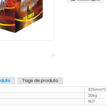
oduto
Tags de produto
325mm*
20kg
18/1