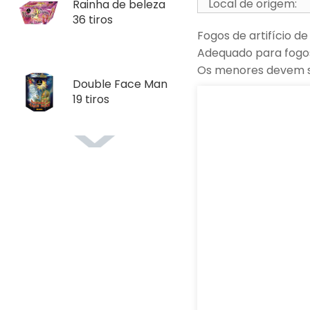
Local de origem:
Rainha de beleza
36 tiros
Fogos de artifício de
Adequado para fogos 
Os menores devem se
Double Face Man
19 tiros
Lili Magnolia 25
tiros
Not Night City 36
tiros