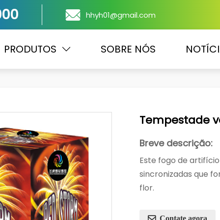
000
hhyh01@gmail.com
PRODUTOS
SOBRE NÓS
NOTÍC
Tempestade ve
Breve descrição:
Este fogo de artifíc
sincronizadas que f
flor.
Contate agora