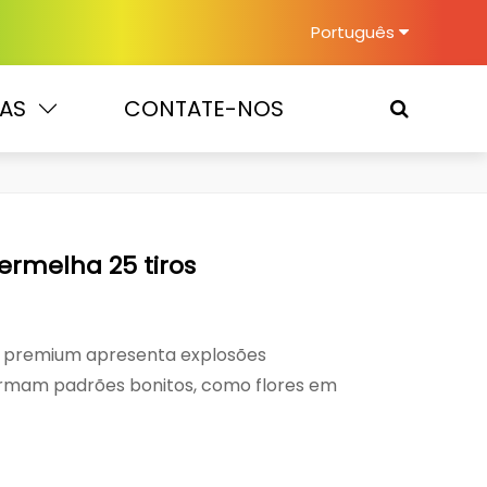
Português
IAS
CONTATE-NOS
rmelha 25 tiros
io premium apresenta explosões
ormam padrões bonitos, como flores em