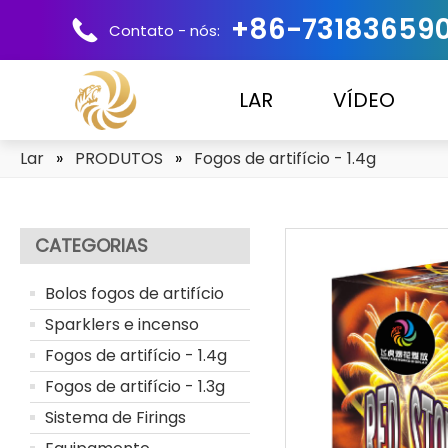
+86-73183659
Contato - nós:
LAR
VÍDEO
Lar
»
PRODUTOS
»
Fogos de artifício - 1.4g
CATEGORIAS
Bolos fogos de artifício
Sparklers e incenso
Fogos de artifício - 1.4g
Fogos de artifício - 1.3g
Sistema de Firings