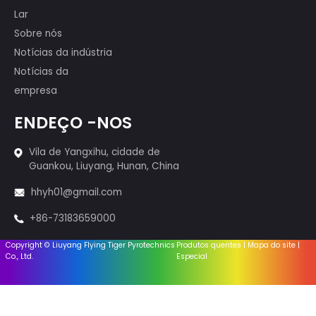
quais participaram das exibições
internacionais de fogos de artifício da
Primeira Classe, como o programa nos
29º Jogos Olímpicos de Pequim, o 60º
aniversário da PRC, a competição de
fogos de artifício de Montreal,
Canadá e assim por diante.
Produtos
Bolos fogos de artifício
Sparklers e incenso
Fogos de artifício - 1.4g
Fogos de artifício - 1.3g
Sistema de Firings
Equipamento