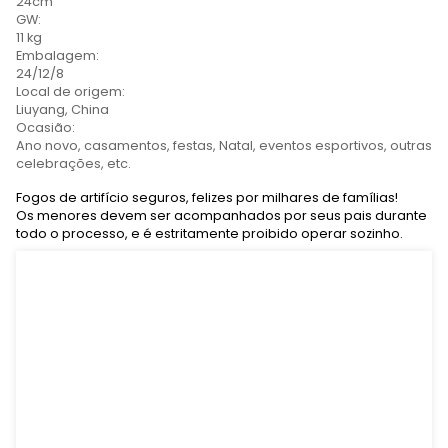
Contate agora
Detalhes do produto
Tags de produto
Spec (L*W*H):
Comprimento do medicamento: 12cm; comprimento 
24cm
GW:
11 kg
Embalagem:
24/12/8
Local de origem:
Liuyang, China
Ocasião:
Ano novo, casamentos, festas, Natal, eventos esport
celebrações, etc.