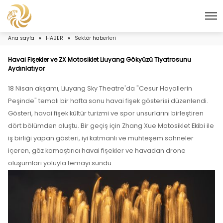
Ana sayfa
»
HABER
»
Sektör haberleri
Havai Fişekler ve ZX Motosiklet Liuyang Gökyüzü Tiyatr
Aydınlatıyor
18 Nisan akşamı, Liuyang Sky Theatre'da "Cesur Hayal
Peşinde" temalı bir hafta sonu havai fişek gösterisi d
Gösteri, havai fişek kültür turizmi ve spor unsurlarını bi
dört bölümden oluştu. Bir geçiş için Zhang Xue Motosikl
iş birliği yapan gösteri, iyi katmanlı ve muhteşem sah
içeren, göz kamaştırıcı havai fişekler ve havadan dr
oluşumları yoluyla temayı sundu.