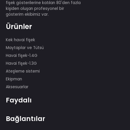
Birçoğu 29. Pekin Olimpiyat Oyunları,
ÇHC'nin 60. Yıldönümü, Montreal,
Kanada Havai Fişek Yarışması ve
benzeri uluslararası birinci sınıf havai
fişek gösterilerine katılan 80'den fazla
kişiden oluşan profesyonel bir
gösterim ekibimiz var.