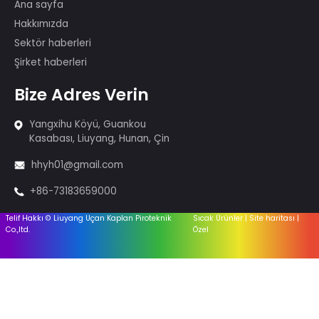
Ürünler
Kek havai fişek
Maytaplar ve Tütsü
Havai fişek-1.4G
Havai fişek-1.3G
Ateşleme sistemi
Ekipman
Aksesuarlar
Faydalı
Bağlantılar