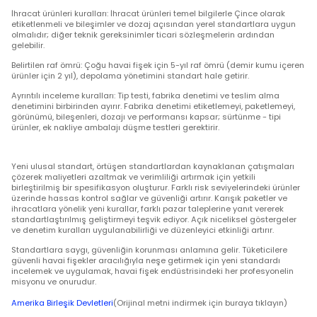
Bileşim ve dozaj: Tehlikeli piroteknik bileşimleri kısıtlar; Kateg
göre izin verilen maksimum dozajı, karışık paketlerdeki tek tek
limitlere uygun olacak şekilde ayarlar.
Görüntüleme performansı: Parametre sınırlarını ve yazma ba
oranlarını tanımlar; Teklemeler, patlamalar, tüp kopmaları ve
patlamalar gibi kusurları yasaklar.
Daha Kapsamlı İçerik
İhracat ürünleri kuralları: İhracat ürünleri temel bilgilerle Çin
etiketlenmeli ve bileşimler ve dozaj açısından yerel standar
olmalıdır; diğer teknik gereksinimler ticari sözleşmelerin ar
gelebilir.
Belirtilen raf ömrü: Çoğu havai fişek için 5-yıl raf ömrü (dem
ürünler için 2 yıl), depolama yönetimini standart hale getirir.
Ayrıntılı inceleme kuralları: Tip testi, fabrika denetimi ve tesl
denetimini birbirinden ayırır. Fabrika denetimi etiketlemeyi, p
görünümü, bileşenleri, dozajı ve performansı kapsar; sürtünme