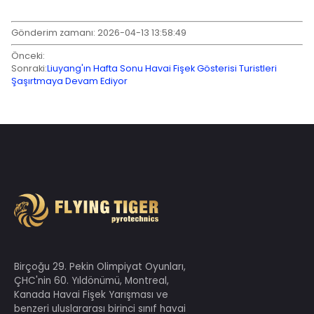
ürünler, ek nakliye ambalajı düşme testleri gerektirir.
Yeni ulusal standart, örtüşen standartlardan kaynaklanan ç
çözerek maliyetleri azaltmak ve verimliliği artırmak için yetkil
birleştirilmiş bir spesifikasyon oluşturur. Farklı risk seviyeleri
üzerinde hassas kontrol sağlar ve güvenliği artırır. Karışık pa
ihracatlara yönelik yeni kurallar, farklı pazar taleplerine yanı
standartlaştırılmış geliştirmeyi teşvik ediyor. Açık niceliksel
ve denetim kuralları uygulanabilirliği ve düzenleyici etkinliği ar
Standartlara saygı, güvenliğin korunması anlamına gelir. Tük
güvenli havai fişekler aracılığıyla neşe getirmek için yeni st
incelemek ve uygulamak, havai fişek endüstrisindeki her pro
misyonu ve onurudur.
Amerika Birleşik Devletleri
(Orijinal metni indirmek için buraya 
Gönderim zamanı: 2026-04-13 13:58:49
Önceki: