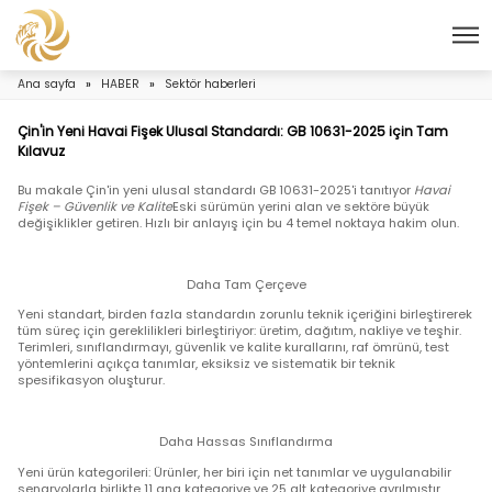
Ana sayfa
»
HABER
»
Sektör haberleri
Çin'in Yeni Havai Fişek Ulusal Standardı: GB 10631-2025
Kılavuz
Bu makale Çin'in yeni ulusal standardı GB 10631-2025'i tanıtı
Fişek – Güvenlik ve Kalite
Eski sürümün yerini alan ve sektöre
değişiklikler getiren. Hızlı bir anlayış için bu 4 temel noktaya
Daha Tam Çerçeve
Yeni standart, birden fazla standardın zorunlu teknik içeriğini
tüm süreç için gereklilikleri birleştiriyor: üretim, dağıtım, nakli
Terimleri, sınıflandırmayı, güvenlik ve kalite kurallarını, raf öm
yöntemlerini açıkça tanımlar, eksiksiz ve sistematik bir tekni
spesifikasyon oluşturur.