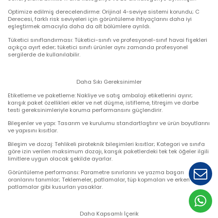
Daha Hassas Sınıflandırma
Yeni ürün kategorileri: Ürünler, her biri için net tanımlar ve uy
senaryolarla birlikte 11 ana kategoriye ve 25 alt kategoriye ayr
Optimize edilmiş derecelendirme: Orijinal 4-seviye sistemi 
Derecesi, farklı risk seviyeleri için görüntüleme ihtiyaçlarını d
eşleştirmek amacıyla daha da alt bölümlere ayrıldı.
Tüketici sınıflandırması: Tüketici-sınıfı ve profesyonel-sınıf ha
açıkça ayırt eder; tüketici sınıfı ürünler aynı zamanda profes
sergilerde de kullanılabilir.
Daha Sıkı Gereksinimler
Etiketleme ve paketleme: Nakliye ve satış ambalajı etiketlerini
karışık paket özellikleri ekler ve net düşme, istifleme, titreşi
testi gereksinimleriyle koruma performansını güçlendirir.
Bileşenler ve yapı: Tasarım ve kurulumu standartlaştırır ve ür
ve yapısını kısıtlar.