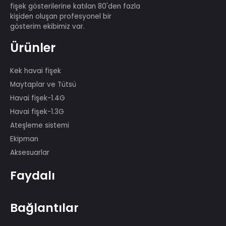
Sonraki:
Liuyang'ın Hafta Sonu Havai Fişek Gösterisi Tur
Şaşırtmaya Devam Ediyor
Birçoğu 29. Pekin Olimpiyat Oyunları,
ÇHC'nin 60. Yıldönümü, Montreal,
Kanada Havai Fişek Yarışması ve
benzeri uluslararası birinci sınıf havai