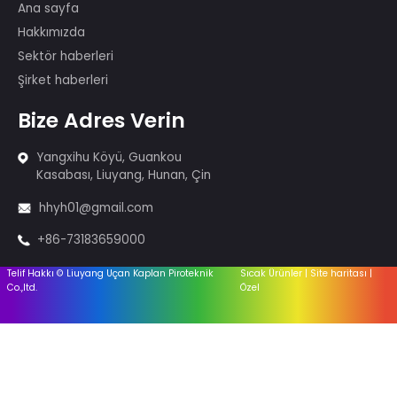
fişek gösterilerine katılan 80'den fazla
kişiden oluşan profesyonel bir
gösterim ekibimiz var.
Ürünler
Kek havai fişek
Maytaplar ve Tütsü
Havai fişek-1.4G
Havai fişek-1.3G
Ateşleme sistemi
Ekipman
Aksesuarlar
Faydalı